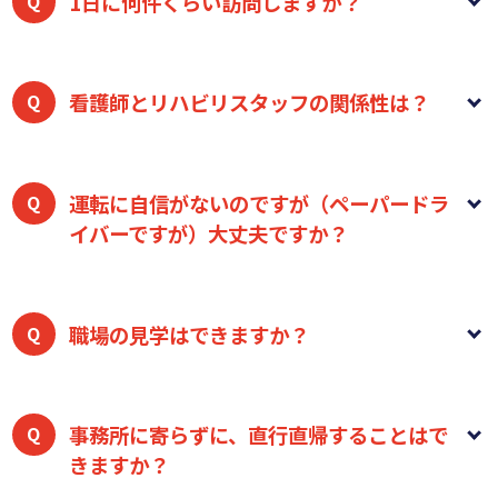
1日に何件くらい訪問しますか？
1日あたり4〜5件程度が目安です。
移動時間や記録の
時間もしっかり確保できるようスケジュールを組んで
看護師とリハビリスタッフの関係性は？
います。無理な詰め込みはいたしません。
職種の垣根がなく、非常にフラットな関係です。
当ス
テーションには看護・リハ双方が在籍しているため、
運転に自信がないのですが（ペーパードラ
イバーですが）大丈夫ですか？
日常的に利用者の情報を共有し合っています。「今の
身体状況ならこんなリハビリが良いかも」「体調管理
で気をつけてほしい点」などを相談しやすく、チーム
問題ありません。
訪問には軽自動車を使用しますが、
医療を実感できる環境です。
運転に不安がある場合は、慣れるまで同じ車で同行訪
職場の見学はできますか？
問したり運転しやすいルートを配慮したりも可能で
す。
はい、いつでもお待ちしています！ 面接の前に「まず
は雰囲気を見てみたい」「同行訪問を体験してみた
事務所に寄らずに、直行直帰することはで
きますか？
い」という方も歓迎です。
お気軽にお問い合わせフォ
ームよりご連絡ください。