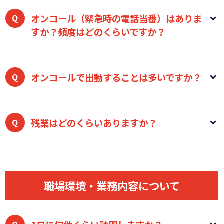
オンコール（緊急時の電話当番）はありま
すか？頻度はどのくらいですか？
はい、スタッフの持ち回りで担当しています。
頻度は
週１回程度を目指して体制強化中です。「いきなり電
オンコールで出動することは多いですか？
話対応するのは不安」という方は、慣れるまでオンコ
ール時間の短縮や時間帯の配慮を行い、段階を踏んで
電話対応のみで済む場合も多いです。
電話で状況を伺
お任せしています。
い、ご家族へのアドバイスで解決することも多々あり
残業はどのくらいありますか？
ます。どうしても訪問が必要な場合は出動しますが、
一人で抱え込まず、判断に迷うときは管理者に相談で
残業はほとんどありません。
スマートフォンやタブレ
きるバックアップ体制があります。
ット端末等を活用した業務効率化を導入しており、プ
ライベートの時間も大切にしていただきたいと考えて
職場環境・業務内容について
います。