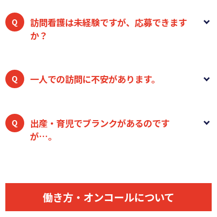
訪問看護は未経験ですが、応募できます
か？
はい、大歓迎です。
現在活躍しているスタッフの多く
も、元々は病院勤務のみで訪問看護は未経験でした。
一人での訪問に不安があります。
訪問看護特有の知識や技術は入職後に研修や先輩スタ
ッフと一緒に同行訪問でしっかりお伝えしますのでご
入職後の一定期間は必ず同行訪問します。
慣れるまで
安心ください。
は先輩スタッフがポイントを丁寧に指導します。慣れ
出産・育児でブランクがあるのです
が…。
た後も、判断に迷ったときは電話やチャットですぐに
管理者やチームに相談できる体制を整えています。
問題ありません。
現在活躍しているスタッフの多く
も、出産・育児等でブランクがありました。基本的な
看護知識や技術から訪問看護特有のものまで管理者や
働き方・オンコールについて
チームに相談できる体制を整えています。