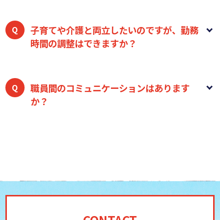
はい、直行直帰を採用しています。
スマートフォンや
タブレット端末等を活用した業務効率化を導入してお
子育てや介護と両立したいのですが、勤務
時間の調整はできますか？
り、移動時間のロスや事務作業の負担を減らし、訪問
にできるだけ注力できる環境を整備しています。
ライフスタイルに合わせて勤務時間の調整は柔軟に対
応します。
「保育園のお迎えに間に合うように」「子
職員間のコミュニケーションはあります
か？
供が学校に行っている午前中だけ」「週3日からの勤
務」など、ご家庭の事情に合わせた雇用形態・勤務形
態の相談が可能です。急なお休みや早退が必要な場合
はい、あります。
定期的にステーション内で会議やラ
も、チームでカバーし合う体制がありますのでご相談
ンチミーティングを開いたり、会社イベントを開催し
ください。
たり、業務効率化を図りながらも顔のみえるステーシ
ョンを目指しています。
CONTACT